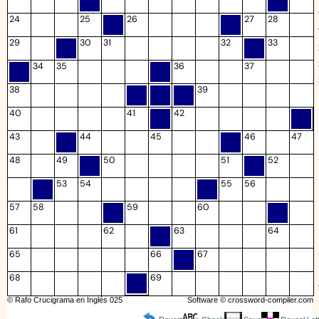
24
25
26
27
28
29
30
31
32
33
34
35
36
37
38
39
40
41
42
43
44
45
46
47
48
49
50
51
52
53
54
55
56
57
58
59
60
61
62
63
64
65
66
67
68
69
© Rafo Crucigrama en Inglés 025
Software ©
crossword-compiler.com