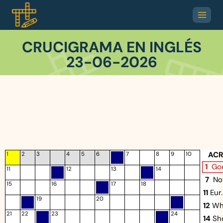
CRUCIGRAMA EN INGLÉS
23-06-2026
ACR
1
2
3
4
5
6
7
8
9
10
1
Go
11
12
13
14
7
Not
15
16
17
18
11
Eur
19
20
12
Whe
21
22
23
24
14
Sh