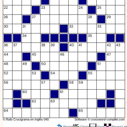
22
23
24
25
26
27
28
29
30
31
32
33
34
35
36
37
38
39
40
41
42
43
44
45
46
47
48
49
50
51
52
53
54
55
56
57
58
59
60
61
62
63
64
65
© Rafo Crucigrama en Inglés 040
Software ©
crossword-compiler.com
Revert
Check
Save
Reveal Let