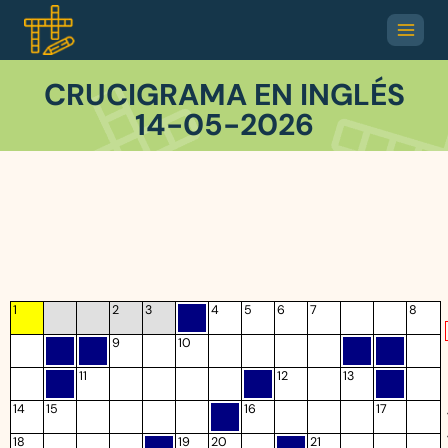
CRUCIGRAMA EN INGLÉS
14-05-2026
1
2
3
4
5
6
7
8
9
10
11
12
13
14
15
16
17
18
19
20
21