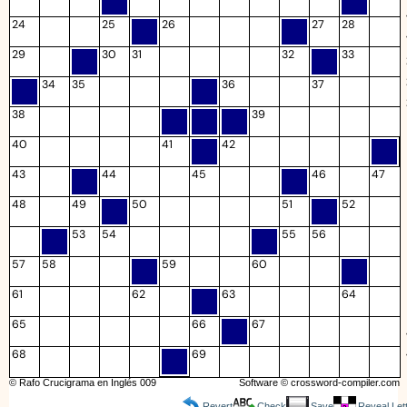
24
25
26
27
28
29
30
31
32
33
34
35
36
37
38
39
40
41
42
43
44
45
46
47
48
49
50
51
52
53
54
55
56
57
58
59
60
61
62
63
64
65
66
67
68
69
© Rafo Crucigrama en Inglés 009
Software ©
crossword-compiler.com
Revert
Check
Save
Reveal Let