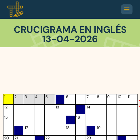
CRUCIGRAMA EN INGLÉS
13-04-2026
1
2
3
4
5
6
7
8
9
10
11
12
13
14
15
16
17
18
19
20
21
22
23