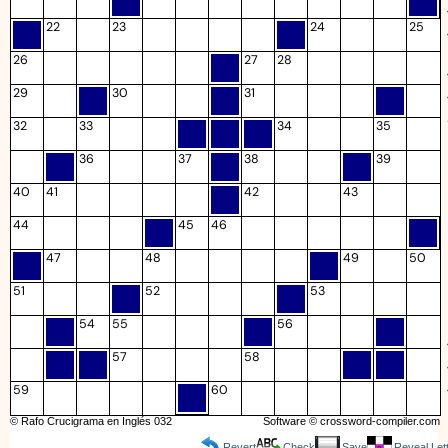
22
23
24
25
26
27
28
29
30
31
32
33
34
35
36
37
38
39
40
41
42
43
44
45
46
47
48
49
50
51
52
53
54
55
56
57
58
59
60
© Rafo Crucigrama en Inglés 032
Software ©
crossword-compiler.com
Revert
Check
Save
Reveal Let