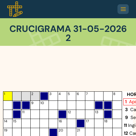
CRUCIGRAMA 31-05-2026
2
HOR
1
2
3
4
5
6
7
8
1
Ap
9
10
3
Ca
11
12
13
9
Se
14
15
16
17
18
11
Ing
19
20
21
12
Ca