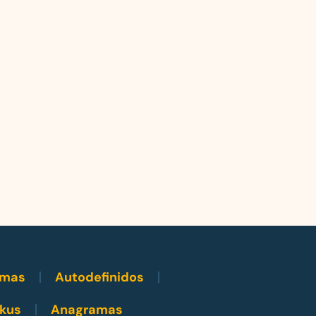
amas
Autodefinidos
kus
Anagramas