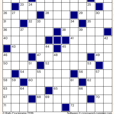
23
24
25
26
27
28
29
30
31
32
33
34
35
36
37
38
39
40
41
42
43
44
45
46
47
48
49
50
51
52
53
54
55
56
57
58
59
60
61
62
63
64
65
66
67
68
69
70
71
72
© Rafo Crucigrama 2339
Software ©
crossword-compiler.com