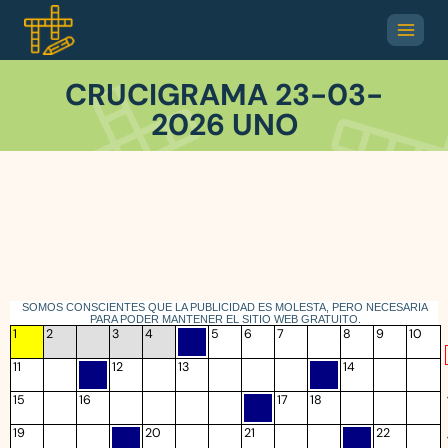
CRUCIGRAMA 23-03-
2026 UNO
SOMOS CONSCIENTES QUE LA PUBLICIDAD ES MOLESTA, PERO NECESARIA
PARA PODER MANTENER EL SITIO WEB GRATUITO.
1
2
3
4
5
6
7
8
9
10
11
12
13
14
15
16
17
18
19
20
21
22