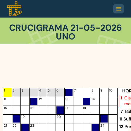
CRUCIGRAMA 21-05-2026
UNO
HOR
1
2
3
4
5
6
7
8
9
10
1
Cla
11
12
13
14
ma
15
16
17
18
7
Ba
19
20
11
Suf
21
22
23
24
12
Pur