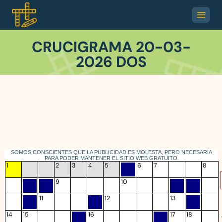
CRUCIGRAMA 20-03-
2026 DOS
SOMOS CONSCIENTES QUE LA PUBLICIDAD ES MOLESTA, PERO NECESARIA
PARA PODER MANTENER EL SITIO WEB GRATUITO.
1
2
3
4
5
6
7
8
9
10
11
12
13
14
15
16
17
18