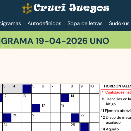
cigramas
Autodefinidos
Sopa de letras
Sudokus
IGRAMA 19-04-2026 UNO
HORIZONTALE
3
4
5
6
7
8
9
10
1
Cualidades nat
12
13
14
5
Trencillas en l
látigo
17
18
11
Ejemplo abrev
20
21
22
12
Disco de meta
acuñado
24
25
14
Aquello