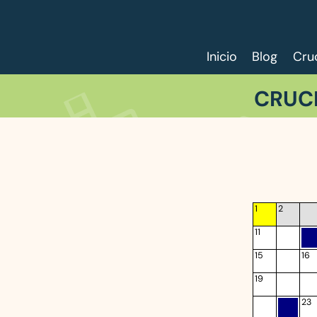
Inicio
Blog
Cru
CRUC
1
2
11
15
16
19
23