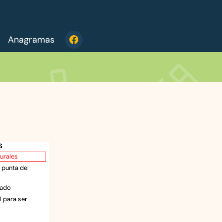
Anagramas
S
urales
a punta del
iado
l para ser