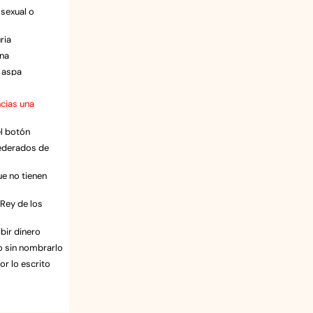
exual o
uria
ina
 aspa
cias una
do
r N.N.
el botón
ockero Stewart
ederados de
era dura
ra
ue no tienen
stinales
máximo de China
l Rey de los
bir dinero
ote
go sin nombrarlo
llar
or lo escrito
eza
sol
rero que llevan
Bambi
 inglés