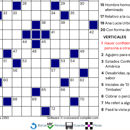
28
29
30
15
Hombre homos
afeminado
32
33
34
35
17
Relativo a la c
38
39
19
Ana Lucia Urb
20
Con forma de
41
42
22
Rio chino
VERTICALES
44
45
23
1
Hacer confiden
Culto, ilustra
persona a otra
26
Objeto volado
47
48
49
2
Agujero para 
28
Nombre del r
51
52
53
54
3
Estados Conf
29
Árbol de mad
América
31
Nombre de let
56
57
4
Desabridas, q
32
Lavativas inte
sabor
60
61
62
35
Fue un líder 
5
Iniciales de "E
Timbales"
65
66
36
Elogias
6
Cobrar o perci
38
Impulsen el b
68
69
70
7
Me referí a al
40
Utensilio de ra
72
8
Pasé la vista p
41
Raspar la cab
9
Bastante, muy
43
La capital del 
a 2393
Software ©
crossword-compiler.com
10
Pequeño somb
45
La novia de 
Borrar
Revisar
Guardar
Pistas
los prelados
46
Afirmación del