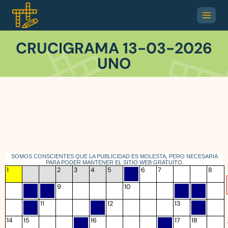
CRUCIGRAMA 13-03-2026
UNO
SOMOS CONSCIENTES QUE LA PUBLICIDAD ES MOLESTA, PERO NECESARIA
PARA PODER MANTENER EL SITIO WEB GRATUITO.
1
2
3
4
5
6
7
8
9
10
11
12
13
14
15
16
17
18