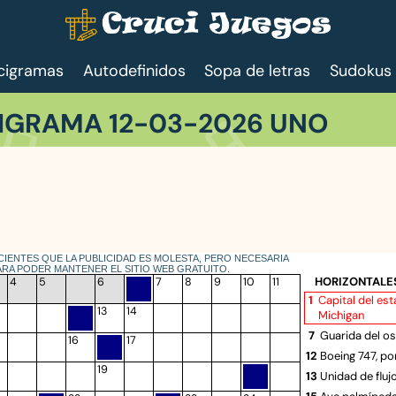
cigramas
Autodefinidos
Sopa de letras
Sudokus
IGRAMA 12-03-2026 UNO
IENTES QUE LA PUBLICIDAD ES MOLESTA, PERO NECESARIA
ARA PODER MANTENER EL SITIO WEB GRATUITO.
HORIZONTALE
4
5
6
7
8
9
10
11
1
Capital del es
13
14
Michigan
7
Guarida del o
16
17
12
Boeing 747, po
19
13
Unidad de flu