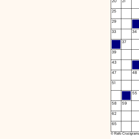
20
21
25
29
33
34
37
39
43
47
48
51
55
58
59
62
65
© Rafo Crucigram