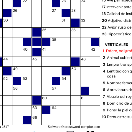
15
Ave palmíped
22
23
24
17
Intervenir ante
26
27
28
18
Calidad de ins
30
31
32
20
Adjetivo distr
22
Avión ruso d
35
36
23
Hipocorístico
38
25
Aquella
VERTICALES
26
Equino rayad
40
41
42
1
Esfero, bolígra
28
Mujer moabit
2
Animal cubier
44
45
46
Booz
3
Limpia, trans
29
Dominio de in
49
50
4
Lentitud con 
Rusia
cosa
30
Cotejada una 
52
53
54
5
Nombre feme
32
Letras separa
56
57
6
Abreviatura de
33
Falto de clari
7
Abuelo del rey
60
61
35
Steve ...., el
8
Domicilio de u
37
Unidad de pre
63
64
9
Poner la piel d
38
Isla del sur d
10
Demuestre su 
66
39
Asientos sin 
11
Inflamación de 
41
Nombre del pr
a 2317
Software ©
crossword-compiler.com
14
Argentina
Abandonar su 