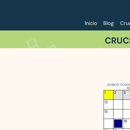
Inicio
Blog
Cru
CRUC
SOMOS CONSC
P
1
2
3
12
15
18