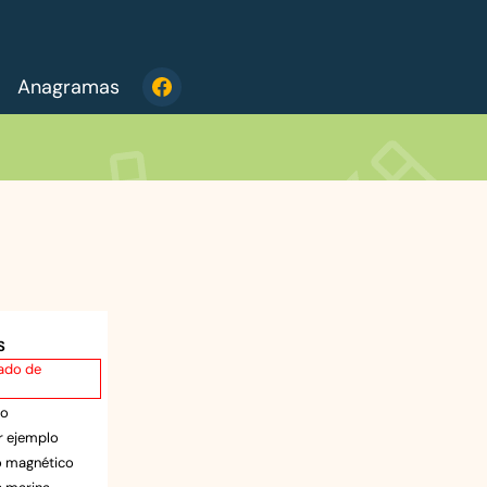
Anagramas
S
tado de
so
r ejemplo
jo magnético