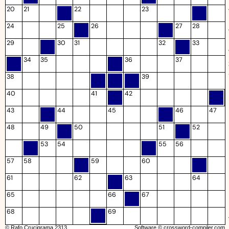
20
21
22
23
24
25
26
27
28
29
30
31
32
33
34
35
36
37
38
39
40
41
42
43
44
45
46
47
48
49
50
51
52
53
54
55
56
57
58
59
60
61
62
63
64
65
66
67
68
69
© Rafo Crucigrama 2313
Software ©
crossword-compiler.com