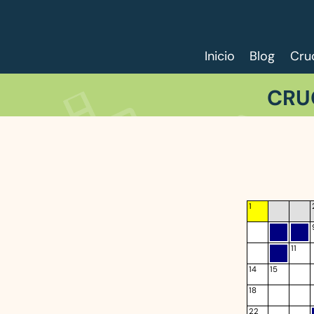
Inicio
Blog
Cru
CRU
1
11
14
15
18
22