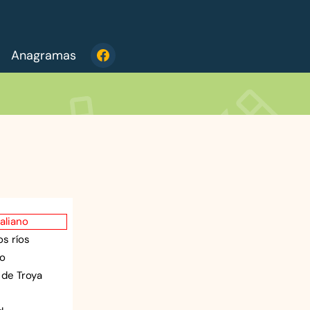
Anagramas
taliano
s ríos
do
 de Troya