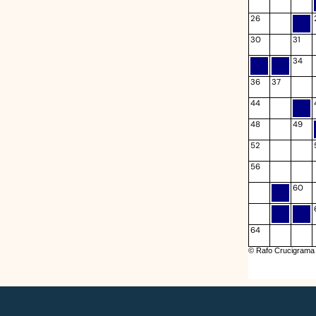
26
30
31
34
36
37
44
48
49
52
56
60
64
© Rafo Crucigrama