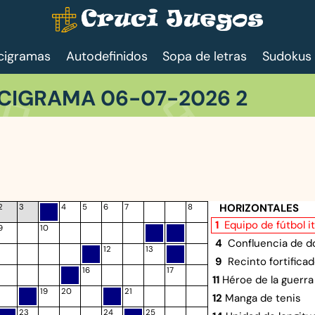
cigramas
Autodefinidos
Sopa de letras
Sudokus
CIGRAMA 06-07-2026 2
HORIZONTALES
2
3
4
5
6
7
8
1
Equipo de fútbol i
9
10
4
Confluencia de do
12
13
9
Recinto fortifica
16
17
11
Héroe de la guerra
19
20
21
12
Manga de tenis
23
24
25