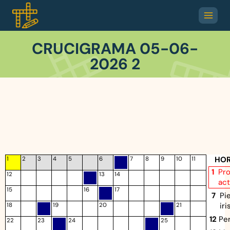
CRUCIGRAMA 05-06-
2026 2
HOR
1
2
3
4
5
6
7
8
9
10
11
1
Pro
12
13
14
ac
15
16
17
7
Pie
ir
18
19
20
21
12
Pe
22
23
24
25