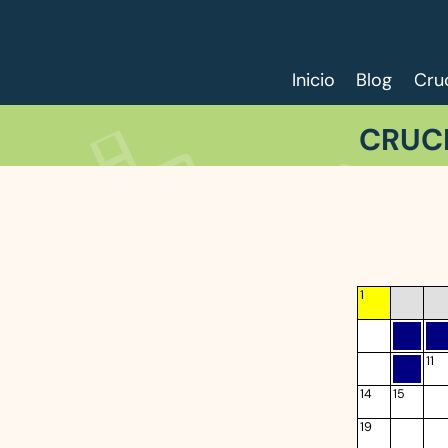
Inicio
Blog
Cru
CRUC
1
11
14
15
19