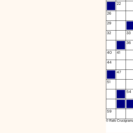
22
26
29
32
33
36
40
41
44
47
51
54
59
© Rafo Crucigram