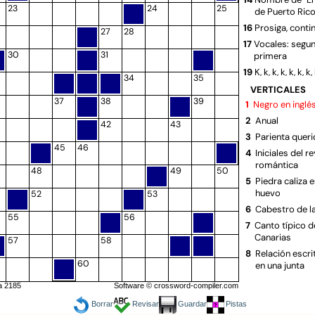
23
24
25
de Puerto Ric
16
Prosiga, conti
27
28
17
Vocales: segun
30
31
primera
19
K, k, k, k, k, k, k,
34
35
20
Adornos que s
VERTICALES
ciertas fiesta
37
38
39
1
Negro en inglé
22
Armas del to
2
Anual
42
43
24
Rápido en rea
3
Parienta quer
45
46
26
Insignias de l
4
Iniciales del r
romanos
romántica
48
49
50
27
Vasija que se 
5
Piedra caliza 
y servir el té
huevo
52
53
29
Patria chica 
6
Cabestro de l
55
56
30
Número inicia
7
Canto típico de
31
Idi fue un dict
Canarias
57
58
ugandés
8
Relación escri
60
32
en una junta
Río del Perú 
Lima
10
Experto en ley
a 2185
Software ©
crossword-compiler.com
34
Disgusto o mo
11
Nombre del hij
Borrar
Revisar
Guardar
Pistas
36
la biblia
Despida de s