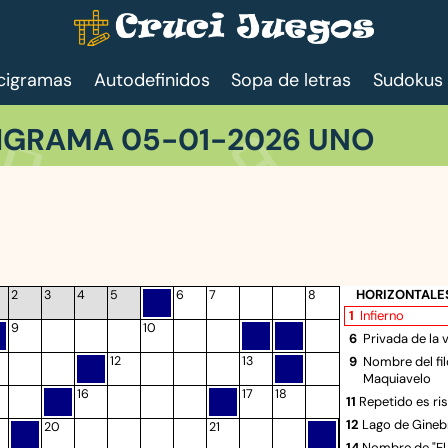
cigramas
Autodefinidos
Sopa de letras
Sudokus
IGRAMA 05-01-2026 UNO
HORIZONTALE
2
3
4
5
6
7
8
1
Infierno
9
10
6
Privada de la 
12
13
9
Nombre del fil
Maquiavelo
16
17
18
11
Repetido es ri
12
Lago de Gineb
20
21
14
Nombre de "E