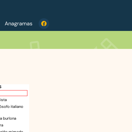
Anagramas
S
vista
ósofo italiano
sa burlona
ra
l niño mimado