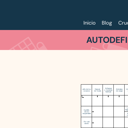
Inicio
Blog
Cru
AUTODEFI
Achaque
Jefe de los
Natural
Animales
Un
o molestia
cosacos
de Tuvalu
de carga
habitual
L
lleg
Cuchillo
de los
A
esquimales
r
Flor del
cardo