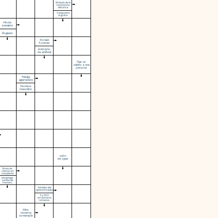
Símbolo de la
resistencia
eléctrica
Vasija para
la grasa
Moda
pasajera
Elogiado
Ronald
Koeman
Antónimo
de artificial
Fijar un
salario a una
persona
Manija,
agarradera
Nombre
masculino
cción
de ojear
Brote de
colores en
una planta
Isla griega
tumba de
Homero
Iniciales del
apóstol traidor
5 y 500
en números
romanos
Mire,
observe,
contemple