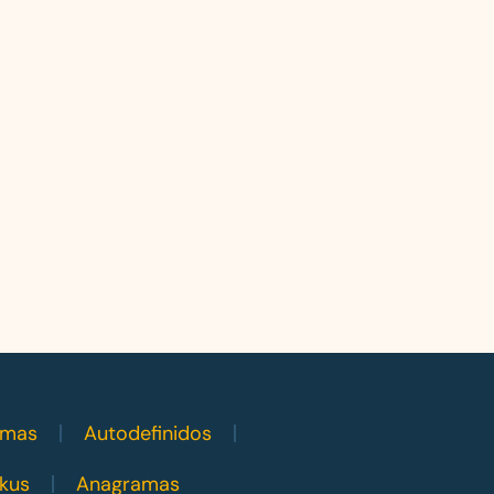
amas
Autodefinidos
kus
Anagramas