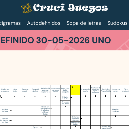
cigramas
Autodefinidos
Sopa de letras
Sudokus
EFINIDO 30-05-2026 UNO
Tela fuerte de
Símbolo del
Interruptor
Automóvil de
Mejillones
Que
Elevarán
Pieza del
Repasar lo
República
Un tipo de
Felino
seda, muy
gas que
inglés
carrocería
peruanos
hinche
oración
ajedrez
escrito
tupida y
Árabe Unida
sangre
motead
respiramos
cerrada
apagado
prensada
Relativo
a la flor
Profesor
de Judo
Círculo en
que giran las
Nombre
Mandato
manecillas
de letra
a Lázaro
del reloj
Teutón
Imito las
Ninfa de
acciones
las fuentes y
de otro
los ríos
Dentista en
inglés
Iniciales del
Tumor
rey del Rock