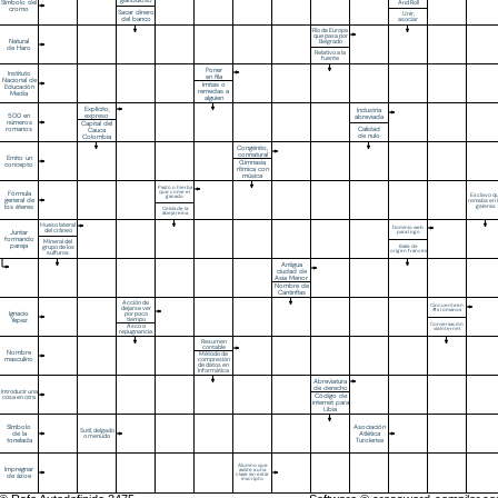
glanduloso
Símbolo del
And Roll
cromo
Sacar dinero
Unir,
del banco
asociar
Río de Europa
que pasa por
Natural
Belgrado
de Haro
Relativo a la
fuente
Poner
Instituto
en fila
Nacional de
Imitas o
Educación
remedas a
Media
alguien
Explícito,
Industria
500 en
expreso
abreviada
números
Capital del
romanos
Calidad
Cauca
de nulo
Colombia
Congénito,
connatural
Emito un
Gimnasia
concepto
rítmica con
música
Pasto o hierba
Fórmula
que come el
Esclavo q
ganado
general de
remaba en 
los éteres
galeras
Celda de la
abeja reina
Hueso lateral
Dominio web
del cráneo
Juntar
para togo
formando
Mineral del
pareja
grupo de los
Baile de
origen francés
sulfuros
Antigua
ciudad de
Asia Menor
Nombre de
Cantinflas
Acción de
Cincuenta en
dejarse ver
#s romanos
Ignacio
por poco
Yepez
tiempo
Conversación
Asco o
vía Internet
repugnancia
Resumen
contable
Nombre
Método de
masculino
compresión
de datos en
Informática
Abreviatura
de derecho
Introducir una
Código de
cosa en otra
internet para
Libia
Símbolo
Asociación
Sutil, delgado
de la
Atlética
o menudo
tonelada
Turolense
Alumno que
Impregnar
asiste a una
de ázoe
clase sin estar
inscripto