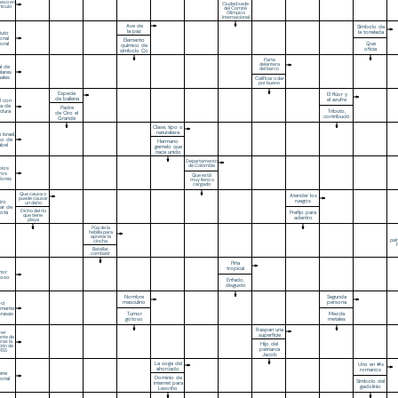
peso en
Ciudad sede
hículo
del Comité
Olímpico
Internacional
Ave de
Símbolo de
la paz
la tonelada
ituto
onal
Elemento
Que
toral
químico de
oficia
símbolo Co
Parte
delantera
l de
del barco
elares
ales
Calificar o dar
por bueno
Especie
El flúor y
de ballena
el azufre
l con
a de
Padre
Tributo,
adura
de Ciro el
contribució
Grande
Clase, tipo o
naturaleza
Israel,
so de
Hermano
abel
gemelo que
nace unido
Departamento
de Colombia
bios
ros
Que está
dores
muy lleno o
cargado
Que causa o
Atender los
puede causar
ruegos
tro
un daño
ar de
Dicho del río
Prefijo para
otá
que tiene
adentro
playa
Púa de la
hebilla para
apretar la
pal
cincha
Batallar,
combatir
Piña
tropical
mor
poso
Enfado,
disgusto
Nombre
Segunda
masculino
persona
ci
amente
Tumor
Mezcla
brasas
gotoso
metales
Raspan una
mer
superficie
ente de
tras la
Hijo del
ción de
patriarca
URSS
Jacob
La soga del
Uno en #s
ahorcado
romanos
iene
Dominio de
onal
Símbolo del
internet para
gadolinio
Lesotho