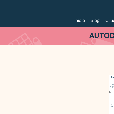
Inicio
Blog
Cru
AUTOD
S
Gig
muert
Da
El 
y el 