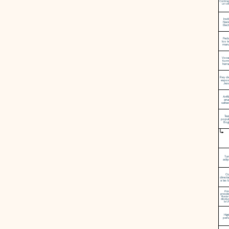
Contra
un ve
Inst
Naci
Elec
Peda
los t
manu
Voca
form
herr
Rey de 
espo
Jez
Anfi
anu
salta
Tea
popul
Bog
Tu
adi
Co
direct
a las 
Pri
presid
Rusia 
disolu
la 
Hig
pers