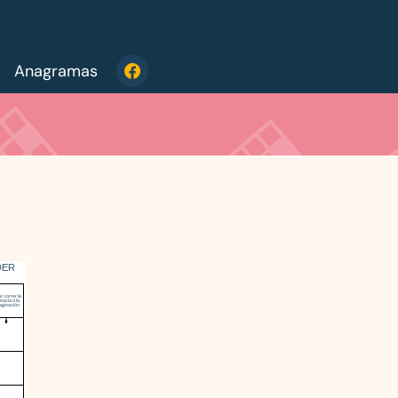
Anagramas
DER
r correr la
tasía o la
aginación