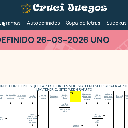
cigramas
Autodefinidos
Sopa de letras
Sudokus
EFINIDO 26-03-2026 UNO
OMOS CONSCIENTES QUE LA PUBLICIDAD ES MOLESTA, PERO NECESARIA PARA PO
MANTENER EL SITIO WEB GRATUITO.
Mazamorra
Inclinar la
ante
Dar dirección
Alianza
Código
500 en
Herramienta
Deja
mbolo
Torpeza de
chilena hecha
proa hacia
Signo del
o por
oblicua, a una
para extender
Democrática
de país de
números
fan
del yodo
movimiento
con harina
donde viene
zodiaco
el yeso
im
vid
cosa con
Tricolor
Brasil
romanos
tostada
el viento
Nombre
masculino
Bordado en
relieve
Pájaro,
Presa,
variedad de
convicta
boro
papamoscas
litro
Usa,
Relativa
utiliza
a la sierra
La punta
del seno