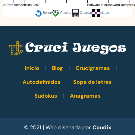
© Rafo Autodefinido 2807
Software ©
crossword-compiler
Borrar
Revisar
Guardar
pistas
Inicio
Blog
Crucigramas
Autodefinidos
Sopa de letras
Sudokus
Anagramas
© 2021 | Web diseñada por
Coudix