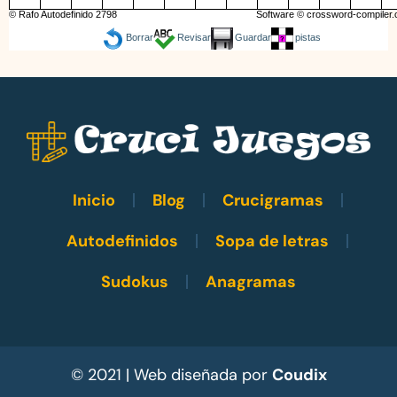
© Rafo Autodefinido 2798
Software ©
crossword-compiler
Borrar
Revisar
Guardar
pistas
Inicio
Blog
Crucigramas
Autodefinidos
Sopa de letras
Sudokus
Anagramas
© 2021 | Web diseñada por
Coudix