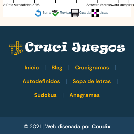
© Rafo Autodefinido 2793
Software ©
crossword-compiler
Borrar
Revisar
Guardar
pistas
Inicio
Blog
Crucigramas
Autodefinidos
Sopa de letras
Sudokus
Anagramas
© 2021 | Web diseñada por
Coudix