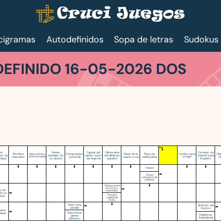
cigramas
Autodefinidos
Sopa de letras
Sudokus
EFINIDO 16-05-2026 DOS
lto
Partes
Capital del
Última letra
Dominio de
Nombre
Computador
Plural de la
Placa de
Clu
Hipocorístico
Ventila o airea
ino de
laterales de
cantón suizo
del alfabeto
internet para
masculino
de Inmaculada
personal
cuarta vocal
metal plana
un lugar
d
hispa
la cabeza
de Argovia
español
Ecuador
Alaben
Grupo
compacto de
ciclistas
Obispo entre
los rusos y
y sin
orientales
de su
Primera
ecie
capital de
Asiria
Raso muy
Símbolo del
sencillo
fósforo
ame
Reproducir
viada
Engañosa,
genes
fraudulenta
idénticos