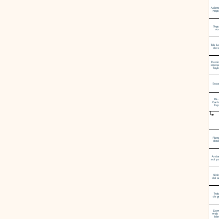
Asient
resp
Seg
vo
Tela l
de 
Domin
intern
Tayik
Escu
Río
Canta
Esp
Plant
desi
Andar
acá pa
Sím
del a
Tra
de g
Dom
web 
Isla