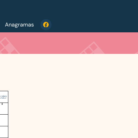
Anagramas
b italiano
e fútbol