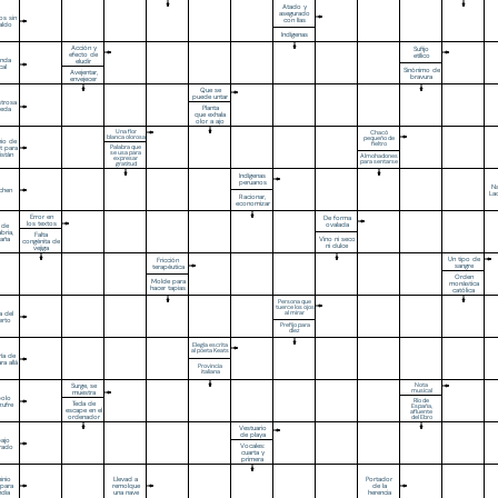
Atado y
asegurado
os sin
con lías
aldo
Indígenas
Acción y
Sufijo
efecto de
etílico
unda
eludir
cal
Sinónimo de
Avejentar,
bravura
envejecer
Que se
puede untar
ustrosa
Planta
seda
que exhala
olor a ajo
Una flor
Chacó
blanca olorosa
pequeño de
io de
fieltro
Palabra que
et para
se usa para
istán
Almohadones
expresar
para sentarse
gratitud
Indígenas
peruanos
Na
chen
La
Racionar,
economizar
Error en
De forma
los textos
ovalada
 de
bria,
Falta
Vino ni seco
aña
congénita de
ni dulce
vejiga
Un tipo de
Fricción
sangre
terapéutica
Orden
Molde para
monástica
hacer tapias
católica
Persona que
tuerce los ojos
a del
al mirar
erto
Prefijo para
diez
Elegía escrita
al poeta Keats
ía de
ra allá
Provincia
italiana
Surge, se
Nota
musical
muestra
bolo
Río de
Tecla de
zufre
España,
escape en el
afluente
ordenador
del Ebro
Vestuario
de playa
bajo
Vocales:
rado
cuarta y
primera
inio
Llevad a
Portador
para
remolque
de la
ndia
una nave
herencia