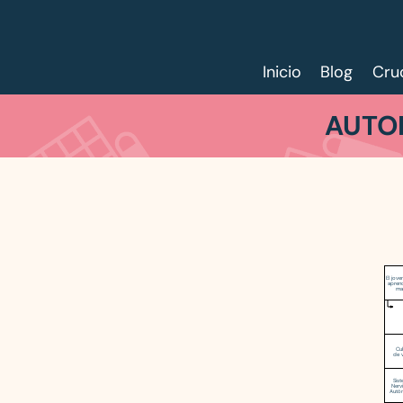
Inicio
Blog
Cru
AUTOD
El jove
apren
ma
Cu
de 
Sis
Nerv
Autó