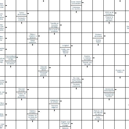
Lucas músico
colombiano
cleta
 dos
Exámenes
onas
no escritos
1050 en #
Tumor
bolo
romanos
abdominal
 la
Raspar la
tencia
Población
mucosa
trica
pequeña
del útero
Trencilla en
dad
la punta
oder
Di
del látigo
sitivo
de
Fibra textil de
tante
poliéster
Meta u
Etcétera
objetivo a
abreviada
les:
alcanzar
era y
Arteria
nta
Metal
lingual
radiactivo
Longitud
medad
Prefijo que
cular
Significa
'espiral'
Racimo
Cierre brillante
o excepcional
o manojo
til de
de algo
de frutas
armas
uego
Repetir una
Poner mecha
en velones
vez más
Clase de
empaste
dental
El perro de
Carlitos
Aficionada
a comer
golosinas
Río más
importante
a que
de Cerdeña
bla en
olia
Honesta,
pudorosa
Disocien
Símbolo del
en iones
Nanosegundo
lo del
Evento de
trón
Distancia que
música
se mide con
la mano
electrónica
Interjección
de enfado
 libre
tación
Hermana
religiosa
Relativa
Período de
al hueso
mil millones
área
de años
Iniciales de
viada
la viuda de
Grito
Paquirri
de dolor
Engaño que
se hace en
to que
el juego
erte
algo
Símbolo