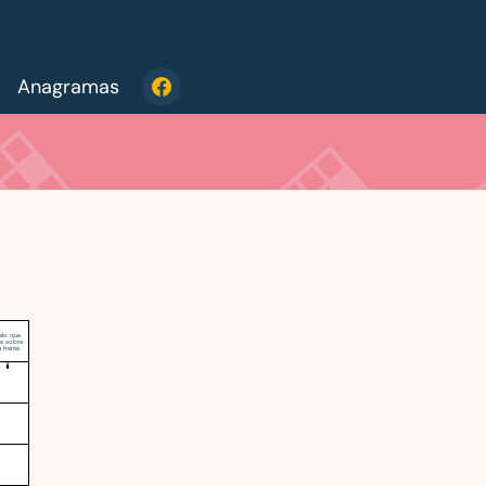
Anagramas
elo que
e sobre
a frente