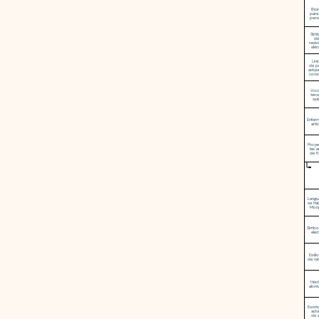
Bici
para
pers
Sím
de
resis
eléc
Uni
de p
adqui
cons
Voca
terc
qui
Enfer
arti
Proyec
las 
de f
Lengu
se ha
Mong
Símbo
elec
Estilo
de na
Hect
abre
Escri
advi
de 