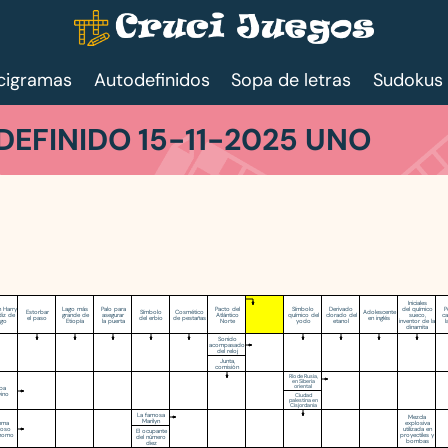
cigramas
Autodefinidos
Sopa de letras
Sudokus
EFINIDO 15-11-2025 UNO
Iniciales
n Harry
Lago más
Palo para
Pacto del
Símbolo
Derivado
del químico
P
Estorbar
Símbolo
Cosmético
Adolescente
diz de
grande de
asegurar
Atlántico
químico del
clorado del
sueco,
ca
el paso
del erbio
de pestañas
en inglés
go
Etiopía
la puerta
Norte
yodo
etanol
inventor de la
l
dinamita
Sonido
acompasado
del reloj
Junta,
comisión
Río de Rusia,
en Siberia
oriental
ba
vino
Ciudad
palestina en
Cisjordania
La famosa
Mezcla
Marilyn
tema
explosiva
ioso
utilizada en
El ocupante
nomo
proyectiles y
del número
bombas
diez