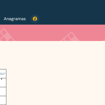
Anagramas
ductor de
orriente