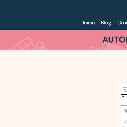
Inicio
Blog
Cru
AUTOD
Pezó
sost
la 
Ell
ing
Ori
del