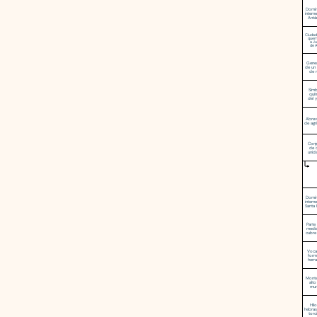
Domin
intern
Antá
Ciudad
quem
a J
de 
Genea
de un 
de 
Sím
quí
del 
Abrev
de agri
Conj
de 
unid
Domin
intern
Santa 
Parte
medi
cubre 
Voca
form
herr
Mont
alto
mu
Hil
hebra
torc