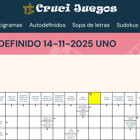
cigramas
Autodefinidos
Sopa de letras
Sudokus
EFINIDO 14-11-2025 UNO
Encuentro
Que guarda
n que
Clavo de
Plural de
Símbolo
Letras
Que mueve
Símbolo
violento de
fidelidad y
Malo,
Tonto,
Con
iene
cabeza
la tercera
del gas que
separadas
o genera
de la
una cosa
actúa con
perverso
idiota
c
hoja
acodillada
vocal
respiramos
por la p
movimiento
energía
con otra
sinceridad
Huesecillo
del tabique
nasal
Relativo
al útero
Grupo de
Segunda
vocal
jugadores
a en
Comarca de
Diosa
lés
varios pueblos
púnica de la
con interés
fertilidad
común
Sala
de cine
lla
 mar
En otros
tiempos