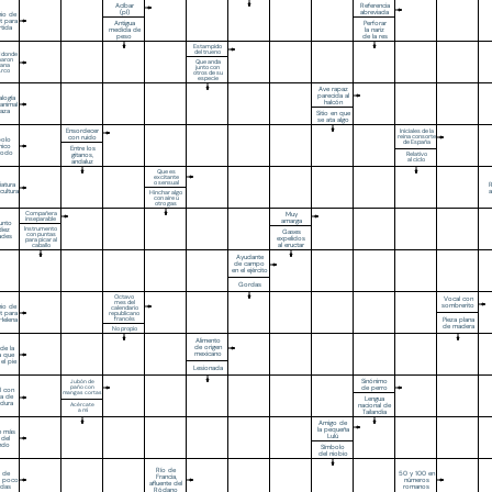
Acíbar
Referencia
(pl)
abreviada
io de
et para
Antigua
Perforar
rtida
medida de
la nariz
peso
de la res
Estampido
del trueno
 donde
aron
Que anda
uana
junto con
Arco
otros de su
especie
Ave rapaz
parecida al
logía
halcón
animal
raza
Sitio en que
se ata algo
Ensordecer
Iniciales de la
con ruido
reina consorte
bolo
de España
mico
Entre los
yodo
gitanos,
Relativo
al ciclo
andaluz
Que es
excitante
o sensual
iatura
R
cultura
a
Hinchar algo
con aire u
otro gas
Compañera
Muy
inseparable
amarga
unto
Instrumento
diez
Gases
con puntas
ades
expelidos
para picar al
al eructar
caballo
Ayudante
de campo
en el ejército
Gordas
Octavo
Vocal con
mes del
sombrerito
io de
calendario
et para
republicano
Pieza plana
Helena
francés
de madera
No propio
Alimento
de origen
 de la
mexicano
a que
el pie
Lesionada
Sinónimo
Jubón de
paño con
de perro
l con
mangas cortas
a de
Lengua
adura
nacional de
Acércate
a mí
Tailandia
Amigo de
la pequeña
e más
Lulú
 del
ndo
Símbolo
del niobio
Río de
o de
50 y 100 en
Francia,
s poco
números
afluente del
idas
romanos
Ródano