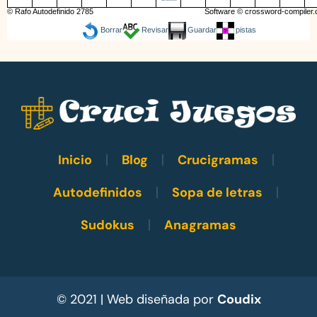
© Rafo Autodefinido 2785
Software ©
crossword-compiler
Borrar
Revisar
Guardar
pistas
Inicio
Blog
Crucigramas
Autodefinidos
Sopa de letras
Sudokus
Anagramas
© 2021 | Web diseñada por
Coudix