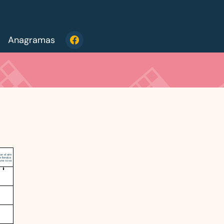
Anagramas
ar el aire
e llenaba
guna cosa