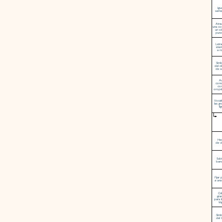
Igu
seme
Atra
una co
un o
punz
Letr
ident
a r
Sím
del c
de s
A
cono
co
oropé
Vocal
las g
li
He
de v
Subi
ban
Fijar 
a una
Cr
gra
para l
tr
Sím
del 