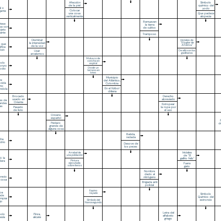
Afección
Símbolo
de la piel
químico del
al o
yodo
Colocar
jante
una cosa
Que padece
verticalmente
alopecia
Remueven
viese
la tierra
sa con
de cultivo
bjeto
ante
Tramposo
Disminuir
Iniciales de
la intensidad
''El juglar de
a que
América''
de la voz
ifica
obín
Usar
De allá son los
gaditanos
arcaísmos
Molusco de
concha en
bolo
espiral
loruro
Dividir un
odio
terreno en
lotes
Municipio
ve
del Atlántico,
cida
Colombia
mo
En el fútbol
ndola
chilena
Brocado
Derecho
usado en
abreviado
es de
Oriente
randes
Estropear
gas
Pasado
la ropa por
de listo
el uso
Onceno
español
Pedazo
d
grande de
alguna cosa
Batida,
redada
cha
idrio
Desove de
los peces
Iniciales
Arrabal de
una población
de "El
ó la
gallito feliz"
dera
Pintura
Fuera
ejecutada
sobre lienzo
gato
Nombre
dado al
precio
nitrógeno
 cosa
Brigada anti
policial
Equino
iba
rayado
Símbolo
nde
Químico del
impiar
estroncio
Símbolo del
igo
Nanosegundo
Letra del
bolo
Pinza,
alfabeto
tesla
alicate
griego