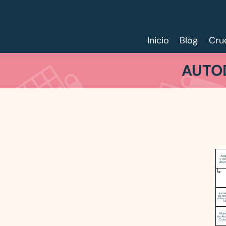
Inicio
Blog
Cru
AUTOD
Ace
y cu
una 
Inicia
los n
del ex 
Fil
Muni
de Ant
Colo