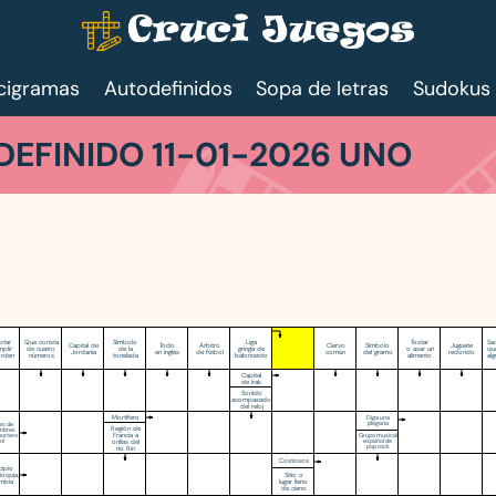
cigramas
Autodefinidos
Sopa de letras
Sudokus
EFINIDO 11-01-2026 UNO
ptar
Que consta
Símbolo
Liga
Tostar
Sac
Capital de
Todo
Árbitro
Ciervo
Símbolo
Juguete
mplir
de cuatro
de la
gringa de
o asar un
qu
Jordania
en inglés
de fútbol
común
del gramo
redondo
orden
números
tonelada
baloncesto
alimento
al
Capital
de Irak
Sonido
acompasado
del reloj
Mortífero
Diga una
plegaria
les de
Región de
ombres
Francia a
portero
Grupo musical
orillas del
lol
español de
pop rock
río Rin
Costosos
cipio
Sitio o
ioquia,
lugar lleno
mbia
de cieno