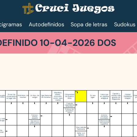
cigramas
Autodefinidos
Sopa de letras
Sudokus
EFINIDO 10-04-2026 DOS
Mamífero
Capital y
Torres de
sirenio,
Universidad
Letra que
Unidad
Antónimo de
Un tipo de
Liga Nacional
En ese
ciudad más
Rela
lamable
observación
conocido
de Buenos
es vitamina
Pediátrica
militar
muchas
sangre
de Ascenso
lugar
grande de
p
en lugar alto
como vaca
Aires
antigripal
Integral
Afganistán
marina
Copia de
seguridad de
un archivo
Profesor de
gramática
latina
Famoso
Autores
tenista
Peruanos
español
Asociados
io web
Tonga
Gas que se
Adherencia de
utilizó como
una cosa a la
arma química
superficie
Que resbala
fácilmente
nta
cinal
Saltar con
ligereza