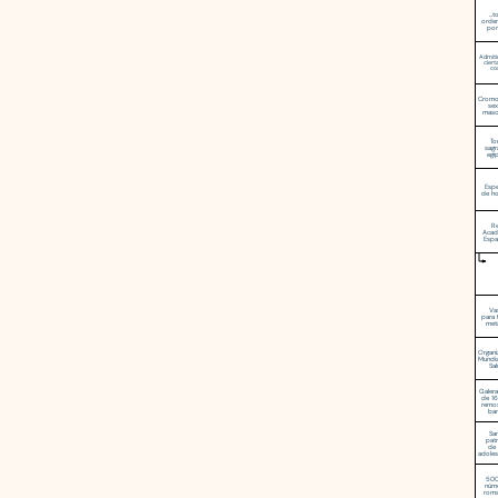
...
orde
port
Admiti
ciert
co
Crom
sex
masc
To
sag
egi
Espe
de h
Re
Acad
Espa
Va
para 
met
Organi
Mundia
Sa
Galera
de 16
remo
ba
Sa
pat
de 
adoles
500
núm
rom