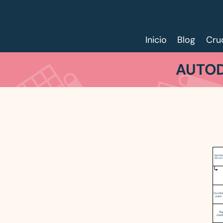
Inicio
Blog
Cru
AUTOD
Gel inf
de uso 
Domin
para 
Pla
medi