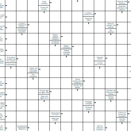
Símbolo del
Bufé,
fósforo
comida
top,
nador
Empresa
Fosas de
átil
dedicada a la
la nariz
edición
Funda un
metal con otro
r como
a una
sa
Natural de
Egina
Cumbre
Símbolo
volcánica de
químico del
osoma
EE.UU.
dubnio
ual
José Néstor,
ulino
No
entrenador
aciertan
argentino
Poner a
alguien
ro
soberbio y
rado
vanidoso
pcio
Concilio de
los obispos
Segura,
verdadera
cies
Maleta
ongos
pequeña
de viaje
El hombre
Papel del
increíble de
artista
al
los cómics
emia
ñola
Una flor
Recibimiento
blanca olorosa
Cubrir de
arena una
D
superficie
Isla
pequeña
Diosa
púnica de la
so
fertilidad
fundir
ales
Acción de
jadear
Dominio de
Olvidar algo
internet para
en algún sitio
zación
Aruba
l de la
Nariz del
lud
Cadera,
inglés (Inv.)
cuadril
Entrégale,
 ligera
otórgale
 a 20
s por
Molécula
nda
gramo
Letra con
Hijo de Apolo
nta
forma de
y Asteria
rona
escuadra
las
Sílaba para
Carolina
centes
arrullar
Jurado
 en
205 en
Competición o
eros
campeonato
números
deportivo
anos
romanos