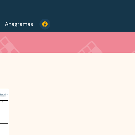
Anagramas
tivo a los
árpados