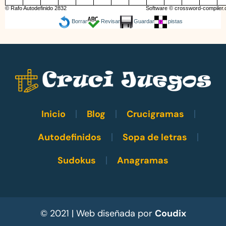
© Rafo Autodefinido 2832
Software ©
crossword-compiler
Borrar
Revisar
Guardar
pistas
Inicio
Blog
Crucigramas
Autodefinidos
Sopa de letras
Sudokus
Anagramas
© 2021 | Web diseñada por
Coudix