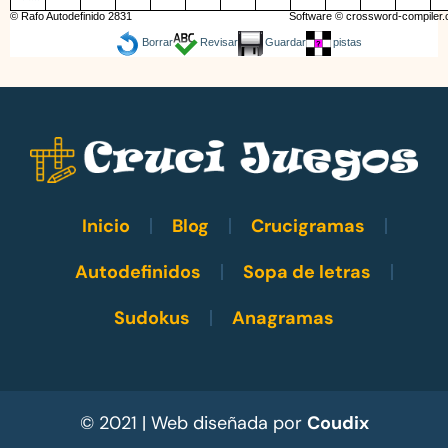
© Rafo Autodefinido 2831
Software ©
crossword-compiler
Borrar
Revisar
Guardar
pistas
Inicio
Blog
Crucigramas
Autodefinidos
Sopa de letras
Sudokus
Anagramas
© 2021 | Web diseñada por
Coudix