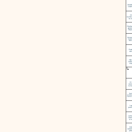
Inicia
Usain
Ot
nombr
la z
Ciuda
gran
Mích
Símbol
resis
eléc
Fina
atr
Hij
blan
mul
51
núm
rom
Seri
azotes
como c
Lu
para 
Letr
ident
a r
Ani
cubie
plu