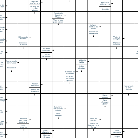
Suponía,
Apócope
sospechaba
de nombre
les de
En lenguaje
 Bolt
jurídico,
Hipotética
además
Estado de
Estados
ro
Unidos
e para
ábila
Vaso o caja
para obleas
Antiguo
nombre de
d más
Irlanda
de de
igan
Nacidas en
Dinamarca
Verbo ir
Sitio poblado
de robles
del inglés
o de la
tencia
trica
Dignidad
Especie de
alpargata
de deán
Nombre
masculino
l de
A
aco
v
Discutir
un asunto
La hija de
Forma prefija
la hija
o de
para hueso
co y
Grieta,
ata
Escorpión
abertura
Reincidir en
los vicios
Conjunto
de cosas
apiladas
Acaban
con todo
 en
Nombre de
eros
la Toya
Marca de
anos
Jackson
licuadora
Bulbo
oloroso
e de
 dados
lago
astigo
de origen
glaciar
Susurrar o
hablar entre
gar
dientes
vivir
Edad
en ingles
Trasladar
Título de
una cosa
crédito
a que
hacia acá
ifica
Dominio de
obín
Divisa,
internet para
observa
Tonga
Ameno,
Tiene
placentero
existencia
mal
rto de
Cinco en
Un tipo
mas
números