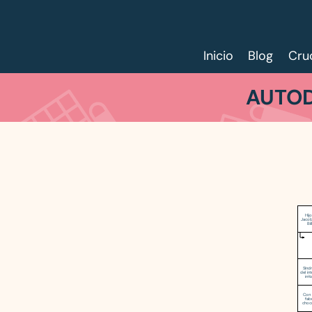
Inicio
Blog
Cru
AUTOD
Hij
Jacob
Bi
Sínd
del in
irri
Con 
fab
choc