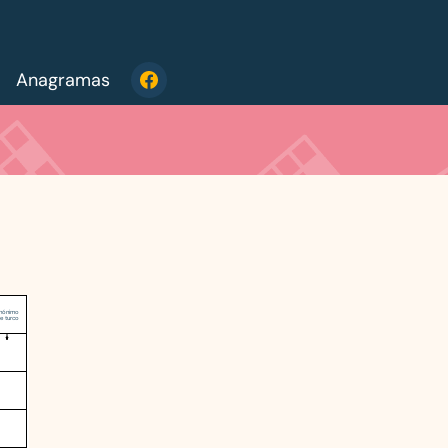
Anagramas
inónimo
e turco