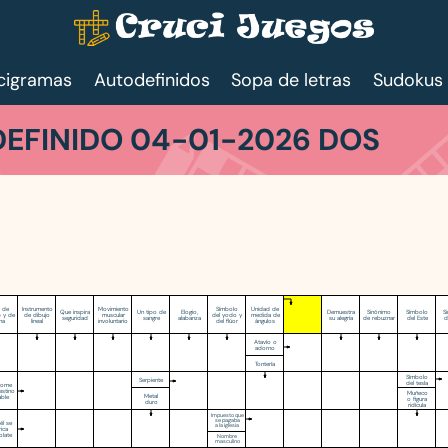
cigramas
Autodefinidos
Sopa de letras
Sudokus
EFINIDO 04-01-2026 DOS
o de
Instrumento
Movimiento
Símbolo
Unidad de
Que inspira
Un tipo de
Elogio,
Demuestra
Sinónimo
Símbolo
S
 y de
de dibujo
muscular
del yodo y
medida de
seguridad
sangre
alabanza
su alegría
de rebuznar
del Este
d
lha
lineal
involuntario
del flúor
ángulos
Atavío o
adorno
Tontería
Símbolo
Serpiente
del tesla
rome
testino
Muñeco
Metal
table
o figura
duro
ridícula
Impuesto que
se pagaba
él se
a la iglesia
rica
olate
Nombre
masculino