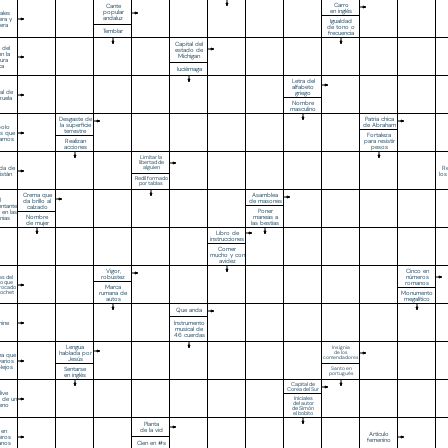
Carro
Cante
en inglés
popular
ales
andaluz
era y
Igualdad
cera
de tono o
Temblar
frecuencia
Capital del
 del
estado de
en la
Michigan
tura
ca
luciérnaga
Letra del
alfabeto
al de
griego
zuela
Nombre
masculino
Desgaste de
Patria chica
la superficie
de Abraham
bolo
terrestre
as que
Fortaleza
ramos
Realizan
para resistir
acciones
pesos
Limitar la
libertad de
da de
alguien
Re
istán
los
Redil formado
por tablas
Crema que
Asamblea
l
da brillo al
de masones
entante
calzado
Poner
 en las
Nombre
maneas a
nias
de mujer
las bestias
Libro de
instrucciones
Comer
mucho y con
avidez
Vigor,
Cinco en
robustez
números
les del
no que
romanos
Marca
rrocado
rumana de
Monumento
nochet
autos
megalítico
Que anda
Instrumento
ine
musical de
46 cuerdas
Lengua
Insignia
hablada por
de los
na que
comendadores
Jesús
varios
lejos
Sentarse
Santo en
portugués
en inglés
Capital de
Corea del Sur
live
Iniciales
 de un
del autor
reno
de Simón
el bobito
Planta
de la vid
 en
Artículo
eros
femenino
Cien en #s
anos