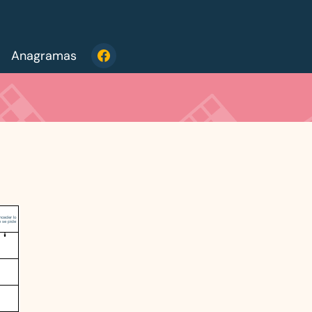
Anagramas
ceder lo
e se pide