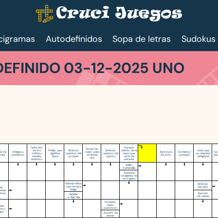
cigramas
Autodefinidos
Sopa de letras
Sudokus
EFINIDO 03-12-2025 UNO
Cada uno
Espacio
Bolsa de
de los
Prefijo que
Símbolo
Símbolo
dentro de la
Letra que
al de
Antiguos,
cuero para
Apócope
Comienzo,
Con
orificios
significa
químico del
químico del
casa que
es vitamina
andia
primitivos
contener
de tono
principio
qu
nasales
tierra
potasio
criptón
sirve de
antigripal
vino
externos
entrada
Altillo,
buhardilla
Ausencia
congénita de
un órgano
Animal mítico
Símbolo
que escupe
del tritio
al
fuego
emia
Ejercicio
ñola
Señalar
de cantar
o fijar día
Honesto,
casto,
tar
pudoroso
ana o
sapo
Escudo de
armas