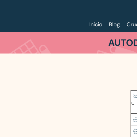
Inicio
Blog
Cru
AUTOD
Capit
Tail
Re
Acad
Espa
Can
la r
el 