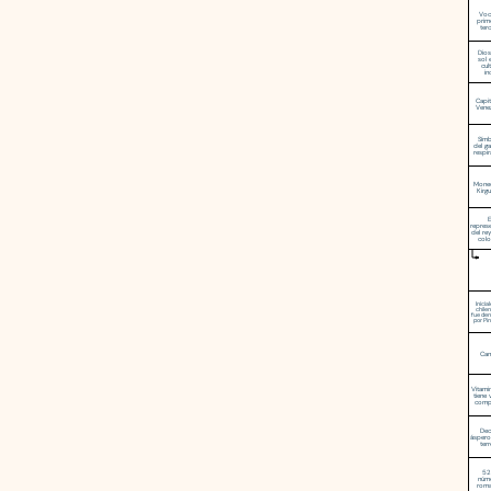
Voc
prim
ter
Dios
sol 
cul
in
Capit
Vene
Sím
del g
respi
Mone
Kirgu
E
repres
del rey
colo
Inicia
chile
fue de
por Pi
Cam
Vitami
tiene 
comp
Dec
áspero
ter
52
núm
rom