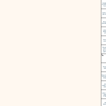
Inicia
bomb
la s
Carril
vías f
Absu
descab
Letr
ante
a l
Prim
voc
Moda
de l
de o
jap
Bols
val
Que pr
colora
dive
Jun
varias
entr
Letra 
vita
antig
M
dist