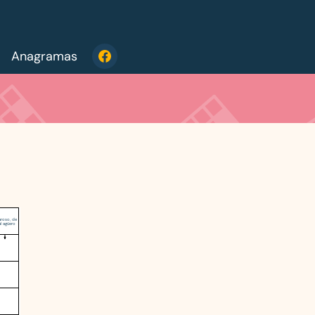
Anagramas
roso, de
l agüero