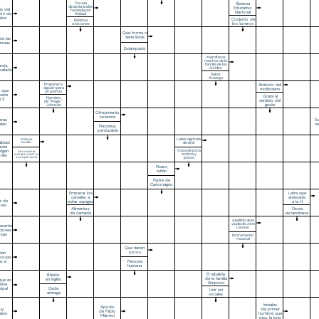
De una
Sistema
dinastía árabe
Educativo
les del
fundada por
Nacional
ón de
Abbad
alsa
Conjunto de
Relativa
los toreros
a los iones
Que forma o
tiene listas
 de las
érreas
Estampado
Mamíferos
machos de la
familia de los
rda,
úrsidos
ellada
Sabor
Amargo
Proponer a
Símbolo del
alguien para
molibdeno
a que
un premio
cede
Grata al
Nombre
a S
sentido del
de "Magic"
gusto
Johnson
Ofrecimiento
solemne
eras
Es
ales
r
Perpetua,
perdurable
Labor agrícola
Orilla de
lidad
la calle
de arar
ucha
rigen
Cosa de poca
Secuestrar
estima y
extraterrestres
onés
a una persona
precio
Pícaro,
rufián
Padre de
Carlomagno
Empezar los
Letra que
cereales a
antecede
a de
echar espigas
a la H
ores
Alimentos
Diosa
de carnada
escandinava
Apellido de la
viuda de John
esenta
Lennon
ciones
rsas
Instrumento
musical
Que tienen
poros
tan
 cosas
Persona
e sí
humana
El rebelde
Básico
de la familia
en inglés
que es
Simpson
mina
Cede,
ripal
Unir sin
entrega
vocales
Iniciales
Apodo
uy
del primer
de Pablo
raído
hombre que
Mármol
piso la luna