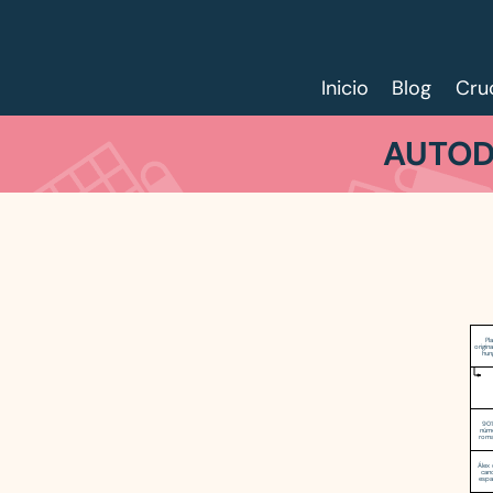
Inicio
Blog
Cru
AUTOD
Pl
origin
hun
901
núm
rom
Álex 
can
espa