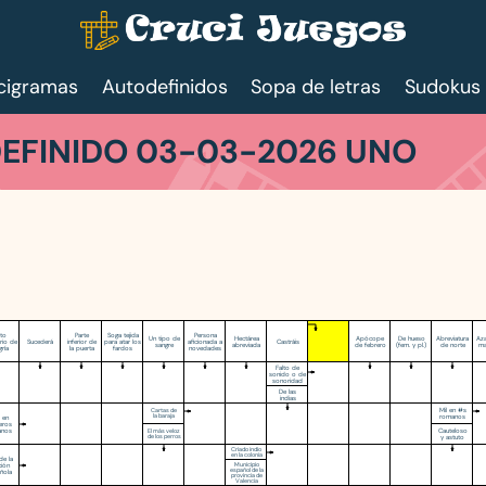
cigramas
Autodefinidos
Sopa de letras
Sudokus
EFINIDO 03-03-2026 UNO
ato
Parte
Soga tejida
Persona
Un tipo de
Hectárea
Apócope
De hueso
Abreviatura
Aza
ario de
Sucederá
inferior de
para atar los
aficionada a
Castráis
sangre
abreviada
de febrero
(fem. y pl.)
de norte
ma
gría
la puerta
fardos
novedades
Falto de
sonido o de
sonoridad
De las
indias
Mil en #s
Cartas de
la baraja
romanos
 en
eros
Cauteloso
anos
El más veloz
de los perros
y astuto
Criado indio
en la colonia
de la
Municipio
ción
español de la
ñola
provincia de
Valencia