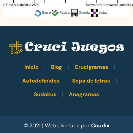
© Rafo Autodefinido 2820
Software ©
crossword-compiler
Borrar
Revisar
Guardar
pistas
Inicio
Blog
Crucigramas
Autodefinidos
Sopa de letras
Sudokus
Anagramas
© 2021 | Web diseñada por
Coudix